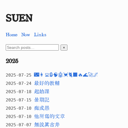
SUEN
Home
Now
Links
×
2025
🌃👩‍💻🔒🧠🤖💓🐈‍⬛🔥🌊🚀🌌
2025-07-25
最好的教輔
2025-07-24
與很多所謂學生一起讀書，讀很多所謂
起始課
2025-07-18
古今人所寫；
暑期記
2025-07-15
然後，信或不信。
痴或愚
2025-07-10
他所寫的文章
2025-07-10
無波真古井
2025-07-07