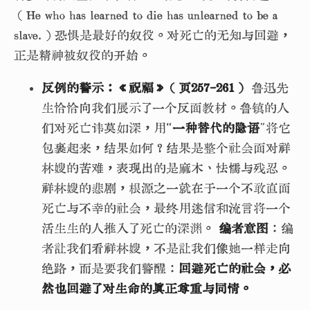
（He who has learned to die has unlearned to be a
slave.）恐惧是最好的奴役。对死亡的无知与回避，
正是精神被奴役的开始。
反例的警示：《祝福》（页257-261）
鲁迅先
生恰恰向我们展示了一个反面教材。鲁镇的人
们对死亡讳莫如深，用“
一种替代的隐语
”将它
包裹起来，结果如何？结果是整个社会面对祥
林嫂的苦难，表现出的是麻木、怯懦与残忍。
祥林嫂的悲剧，根源之一就在于一个不敢直面
死亡与不幸的社会，最终用迷信和流言将一个
活生生的人推入了死亡的深渊。
编者意图
：编
者让我们看祥林嫂，不是让我们像她一样走向
绝路，而是要我们警醒：
回避死亡的社会，必
然也回避了对生命的真正尊重与同情。