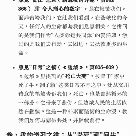
366）
那“
令人痛心的数字
”，是在鞭策我们，
而非击垮我们。它让我们看到，在全球化的今
天，任何人的生命都与我们息息相关。它拷问
的是我们作为“人类命运共同体”的责任感，激
励的是我们去行动、去团结、去拯救更多的生
命。
照见“日常”之韧（《边城》，页605-609）
《边城》里提到的“
死亡大变
”，被置于“家中
死了牛，翻了船”这类日常不幸之中。沈从文用
诗意的笔触告诉我们，死亡，也是自然循环的
一部分。它带来了悲伤，但边城人民的生活依
然在继续。这是一种朴素而坚韧的生命观，教
我们如何与悲伤共处，并继续前行。
叁、我的学习之道：从“畏死”到“问生”