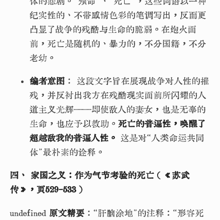
体的悲剧。“殒命”、“死亡”，这些词语以一种
纪实性的、不带感情色彩的笔调写出，反而更
凸显了战争的残酷与生命的脆弱。在炮火面
前，死亡是随机的、暴力的，不分国籍，不分
老幼。
编者意图
： 这段文字旨在展现战争对人性的摧
残，并反衬出我方在残酷现实面前所闪耀的人
道主义光辉——即使敌人的妻女，也是无辜的
生命，也应予以救助。
死亡的普遍性，唤醒了
超越敌我的普遍人性。
这是对“人类命运共同
体”最朴素的诠释。
四、 家国之义：作为气节考验的死亡（《苏武
传》，页529-533）
undefined
原文精要
：“肝脑涂地”的注释：“形容死