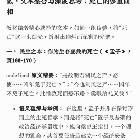
贰、文本整合与深度思考：死亡的多重面
相
教材编者精心选择的文本，如同一组棱镜，将“死
亡”这一束白光，折射出绚烂而深刻的光谱。
一、 民生之本：作为生存底线的死亡（《孟子》，
页166-170）
undefined
原文精要
：“是故明君制民之产，必
使……凶年免于死亡。”；“今也制民之产……凶年
不免于死亡。此惟救死而恐不赡，奚暇治礼义哉？”
语义理解与举例
： 在这里，孟子并非在探讨形
而上的生死哲学，而是将“死亡”置于最基础的
政治经济学语境中。他向梁惠王指出，一个理
想的社会，其首要任务是建立一个经济安全