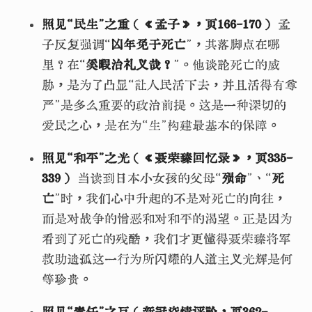
照见“民生”之重（《孟子》，页166-170）
孟
子反复强调“
凶年免于死亡
”，其落脚点在哪
里？在“
奚暇治礼义哉？
”。他谈论死亡的威
胁，是为了凸显“让人民活下去，并且活得有尊
严”是多么重要的政治前提。这是一种深切的
爱民之心，是在为“生”构建最基本的保障。
照见“和平”之光（《聂荣臻回忆录》，页335-
339）
当读到日本小女孩的父母“
殒命
”、“
死
亡
”时，我们心中升起的不是对死亡的向往，
而是对战争的憎恶和对和平的渴望。正是因为
看到了死亡的残酷，我们才更懂得聂荣臻将军
救助遗孤这一行为所闪耀的人道主义光辉是何
等珍贵。
照见“责任”之巨（新冠疫情评论，页362-