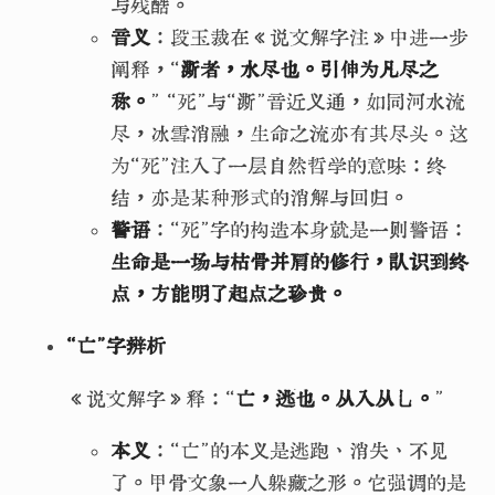
与残酷。
音义
：段玉裁在《说文解字注》中进一步
阐释，“
澌者，水尽也。引伸为凡尽之
称。
” “死”与“澌”音近义通，如同河水流
尽，冰雪消融，生命之流亦有其尽头。这
为“死”注入了一层自然哲学的意味：终
结，亦是某种形式的消解与回归。
警语
：“死”字的构造本身就是一则警语：
生命是一场与枯骨并肩的修行，认识到终
点，方能明了起点之珍贵。
“亡”字辨析
《说文解字》释：“
亡，逃也。从入从乚。
”
本义
：“亡”的本义是逃跑、消失、不见
了。甲骨文象一人躲藏之形。它强调的是