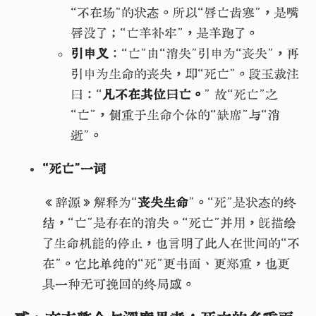
“不在场”的状态。所以“唇亡齿寒”，是嘴
唇没了；“亡羊补牢”，是羊跑了。
引申义
：“亡”由“消失”引申为“丧失”，再
引申为生命的丧失，即“死亡”。段玉裁注
曰：“
凡不在其位曰亡。
” 故“死亡”之
“亡”，侧重于生命个体的“缺席”与“消
逝”。
“死亡”一词
《辞源》解释为“
丧失生命
”。“死”是状态的终
结，“亡”是存在的消失。“死亡”并用，既描绘
了生命机能的停止，也言明了此人在世间的“不
在”。它比单纯的“死”更书面、更郑重，也更
具一种无可挽回的终局感。