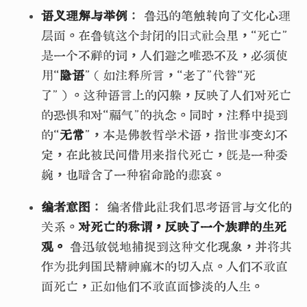
语义理解与举例
： 鲁迅的笔触转向了文化心理
层面。在鲁镇这个封闭的旧式社会里，“死亡”
是一个不祥的词，人们避之唯恐不及，必须使
用“
隐语
”（如注释所言，“老了”代替“死
了”）。这种语言上的闪躲，反映了人们对死亡
的恐惧和对“福气”的执念。同时，注释中提到
的“
无常
”，本是佛教哲学术语，指世事变幻不
定，在此被民间借用来指代死亡，既是一种委
婉，也暗含了一种宿命论的悲哀。
编者意图
： 编者借此让我们思考语言与文化的
关系。
对死亡的称谓，反映了一个族群的生死
观。
鲁迅敏锐地捕捉到这种文化现象，并将其
作为批判国民精神麻木的切入点。人们不敢直
面死亡，正如他们不敢直面惨淡的人生。