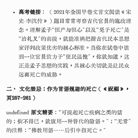
高考链接
： （2021年全国甲卷文言文阅读《宋
史·李沆传》）题目常常考察古代官员的施政理
念。理解孟子“恒产与恒心”以及“免于死亡”是
“治礼义”的前提，就能准确把握古代民本思想
家评判政策优劣的核心标准。当你在试卷中读
到一位官员致力于“使民温饱”，你就知道，这
正是孟子思想的实践，其核心关切就是让民众
远离死亡的威胁。
二、 文化禁忌：作为言语规避的死亡（《祝福》，
页257-261）
undefined
原文精要
：“可提起死亡疾病之类的话
的；倘不得已，就该用一种替代的隐语。”；“无常”
的注释：“佛教用语……后引申指死亡。”