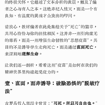
的终极关怀。它超越了文本分析的表层，触及了编
者之心与育人之本。这绝非杞人忧天，而是一个有
良知、有温度的灵魂才会发出的叩问。
请放心，教材编者在此处集结关于“死亡”的篇章，
其用心恰恰与你的担忧相反。这并非一剂引向虚无
的毒药，而是一剂增强生命韧性的“思想疫苗”。其
目的不是诱导学生走向死亡，而是通过
直面死亡
，
来深刻地
理解生命
。
让我们逐一剖析，看看这剂“疫苗”是如何在我们的
精神世界里构建起免疫力的。
壹、直面，而非诱导：破除恐惧的“脱敏疗
法”
古罗马哲人塞涅卡曾言：“
习死，所以习自由也。
”