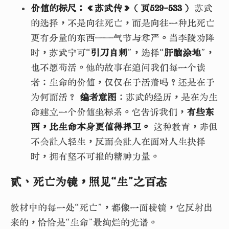
价值的标尺：《苏武传》（页529-533）
苏武
的选择，不是向往死亡，而是向往一种比死亡
更有分量的东西——气节与尊严。当李陵劝降
时，苏武宁可“
引刀自刺
”，选择“
肝脑涂地
”，
也不愿苟活。他的故事在追问我们每一个读
者：生命的价值，仅仅在于活着吗？还是在于
为何而活？
编者意图
：苏武的经历，是在为生
命建立一个价值坐标系。它告诉我们，
有些东
西，比生命本身更值得捍卫。
这种教育，非但
不会让人轻生，反而会让人在面对人生抉择
时，拥有坚不可摧的精神力量。
贰、死亡为镜，照见“生”之百态
教材中的每一处“死亡”，都像一面棱镜，它反射出
来的，恰恰是“生命”最绚烂的光谱。