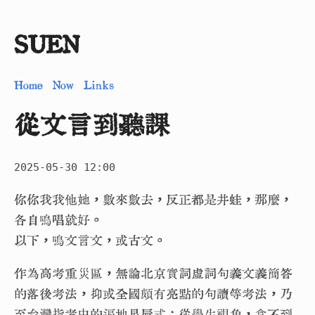
SUEN
Home
Now
Links
從文言到聽課
2025-05-30 12:00
你你我我他她，數來數去，反正都是井蛙，那麼，
各自鳴唱就好。
以下，鳴文言文，或古文。
作為高考重災區，無論北京實詞虛詞句義文義簡答
的落後考法，抑或全國頗有亮點的句讀等考法，乃
至台灣指考中的遍地星辰式；從學生視角，拿不到