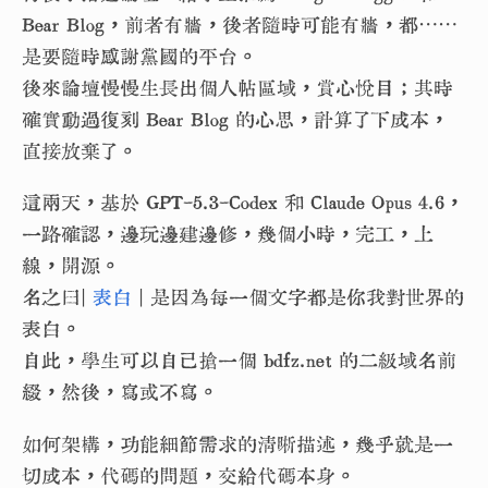
Bear Blog，前者有牆，後者隨時可能有牆，都⋯⋯
是要隨時感謝黨國的平台。
後來論壇慢慢生長出個人帖區域，賞心悅目；其時
確實動過復刻 Bear Blog 的心思，計算了下成本，
直接放棄了。
這兩天，基於 GPT-5.3-Codex 和 Claude Opus 4.6，
一路確認，邊玩邊建邊修，幾個小時，完工，上
線，開源。
名之曰|
表白
| 是因為每一個文字都是你我對世界的
表白。
自此，學生可以自己搶一個 bdfz.net 的二級域名前
綴，然後，寫或不寫。
如何架構，功能細節需求的清晰描述，幾乎就是一
切成本，代碼的問題，交給代碼本身。