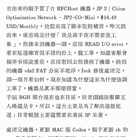
省出來的順手買了台 RFCHost 機器，JP 2 | China
Optimization Network - JP2-CO-Mini，
$16.49
USD/Monthly，放假前寫了腳本監控補貨，昨天跳
出來，優惠碼是什麼「我是高手我不需要发工
单」，然後拿到機器一測，直接 READ I/O error，
看在延遲確實很不錯的份上，發工單，知道客服會
糊弄事情說重裝，直接懟回去然後換了機器，換到
的機器 vda2 FAT 分區不乾淨，fsck 修復處理完，
測一個月看如何。現在知道為什麼這家為什麼強調
工單了，機器是真不那麼穩當。
手頭 BGH 那台現在也在日區，但實測國際服第五
人格還是卡，所以，這台主要是為了解決遊戲延
遲；日常帳號主要還需要在美區 IP 呆著。
處理完機器，更新 MAC 版 Codex，順手更新 sb 和