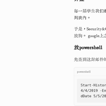
每一届学生我们
列表内。
于是，Security&
放狗。 goog
放powershell
先查到这封邮件的m
powershell
Start-Histo
4
/
4
/
2019
-E
dDate
5
/
5
/
2