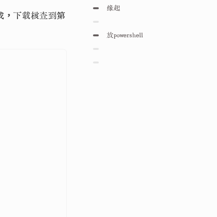
缘起
生成，下载核查到第
开查
放powershell
结论
给subit