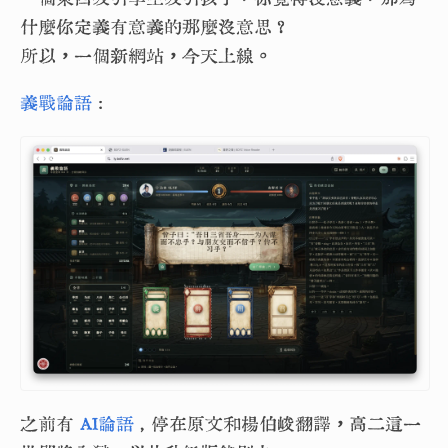
什麼你定義有意義的那麼沒意思？
所以，一個新網站，今天上線。
義戰論語
:
之前有
AI論語
, 停在原文和楊伯峻翻譯，高二這一