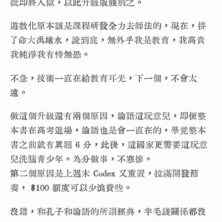
批即將入獄，以此升級版餞別之。
遊戲化原本該是課程研發全力去師法的，現在，拼
了命大禹堵水，說到底，無外乎我是教育，我高貴
我純淨我有恃無恐。
不急，技術一直在給教育耳光，下一個，不會太
遠。
做這個升級還有兩個原因，論語這玩意兒，即便整
本書在高考退場，論語也是會一直在的，畢竟整本
書之前就有真題 6 分，此後，這國家更需要這玩意
兒洗腦青少年。為分做事，不寒摻。
第二個原因是上週末 Codex 又重置，拉滿開發節
奏，
$100 額度可以少浪費些。
沒錯，和孔子和論語的所謂經典，半毛錢關係都沒