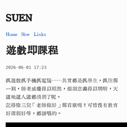
SUEN
Home
Now
Links
遊戲即課程
2026-06-01 17:23
抓遊戲抓手機抓電腦⋯⋯其實都是抓學生，抓住那
一刻，師者威權得以昭然，規則意義得以明晰，天
道地道人道都清朗了呢。
記得陰三兒「老師你好」那首歌嗎？可惜沒有教育
好課程好等，都該唱的。