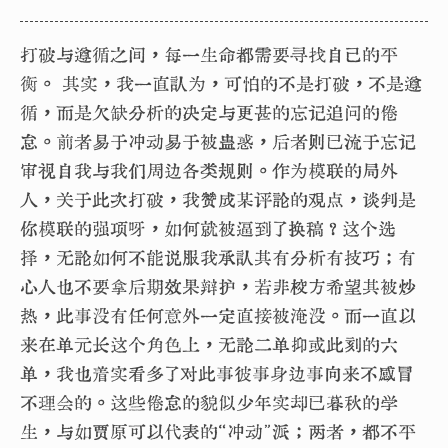
打破与遵循之间，每一生命都需要寻找自己的平
衡。 其实，我一直认为，可怕的不是打破，不是遵
循，而是欠缺分析的决定与更甚的忘记追问的倦
怠。前者易于冲动易于被蛊惑，后者则已流于忘记
审视自我与我们周边各类规则。作为模联的局外
人，关于此次打破，我赞成某评论的观点，谈判是
你模联的强项呀，如何就被逼到了换稿？这个选
择，无论如何不能说服我承认其有分析有技巧；有
心人也不要拿后期效果辩护，若非校方希望其被炒
热，此事没有任何意外一定直接被淹没。而一直以
来在单元长这个角色上，无论二单抑或此刻的六
单，我也着实看多了对此事彼事身边事向来不感冒
不理会的。这些倦怠的貌似少年实却已暮秋的学
生，与如贾原可以代表的“冲动”派；两者，都不平