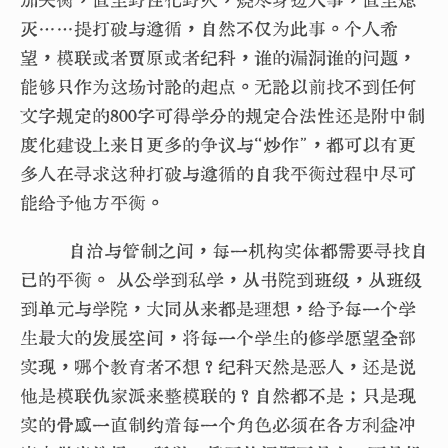
灭……提打破与遵循，自然不仅为此事。个人希
望，模联或者贾原或者纪科，谁的漏洞谁的问题，
能够只作为这场讨论的起点。无论以前找不到任何
文字规定的800字可得学分的规定合法性还是附中制
度化建设上来日更多的争议与“炒作”，都可以有更
多人在寻求这种打破与遵循的自我平衡过程中尽可
能给予他方平衡。
自治与管制之间，每一机构实体都需要寻找自
己的平衡。 从公学到私学，从书院到班级，从班级
到单元与学院，大同从来都是理想，给予每一个学
生最大的发展空间，将每一个学生的修学愿望全部
实现，哪个教育者不想？纪科天然是恶人，还是说
他是模联仇家派来整模联的？自然都不是；只是现
实的骨感一直制约着每一个角色必须在各方利益冲