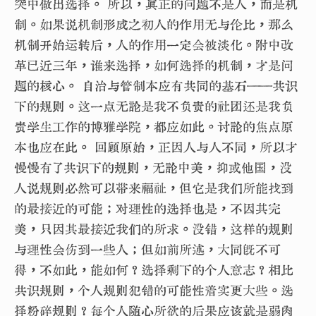
突中做出选择。 所以，真正的问题不是人，而是机
制。如果说机制形成之初人的作用无与伦比，那么
机制开始运转后，人的作用一定会被淡化。附中改
革已近三年，谁来选择，如何选择的机制，才是问
题的核心。 自治与管制本应有共同的基石——共识
下的规则。这一点无论是我不负责的社团还是我负
责学生工作的博雅学院，都应如此。讨论的焦点原
本也应在此。 回顾原始，正因人与人不同，所以才
慢慢有了共识下的规则，无论中美，抑或他国，没
人说规则必然可以带来福祉，但它是我们所能找到
的最接近的可能；对理性的选择也是，不因其完
美，只因其最接近我们的所求。没错，这样的规则
与理性会伤到一些人；但如前所述，大同既不可
得，不如此，能如何？选择剩下的个人意志？相比
共识规则，个人规则犯错的可能性着实更大些。选
择粉碎规则？每个人随心所欲的后果应该就是弱肉