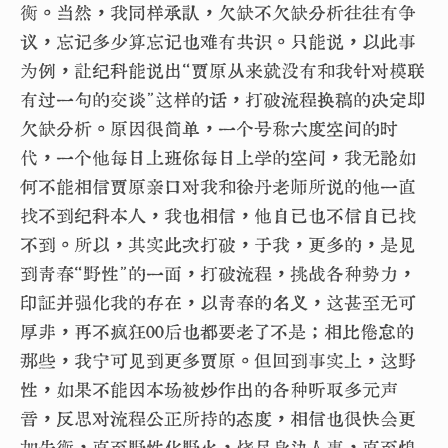
衡。当然，我同样承认，欠缺不欠缺分析往往有争
议，忘记多少算忘记也难有共识。只能说，以此事
为例，让纪科能说出“贾原从来就没有和我针对模联
有过一句的交谈”这样的话，打破流程换稿的决定即
欠缺分析。原因很简单，一个号称六度空间的时
代，一个他每日上班你每日上学的空间，我无论如
何不能相信贾原亲口对我和徐丹老师所说的他一直
找不到纪科本人，我也相信，他自己也不信自己找
不到。所以，其实此次打破，于我，更多的，是见
到青春“野性”的一面，打破流程，挑战各种势力，
印证并强化我的存在，以青春的名义，这甚至无可
厚非，再不疯狂00后也都要老了不是；相比倦怠的
那些，我宁可见到更多贾原。但回到事实上，这野
性，如果不能因本场被炒作出的各种听取多元声
音，反思对流程公正所持的态度，相信也很快会更
加失衡，直至野性化野火，烧尽身边人事，直至熄