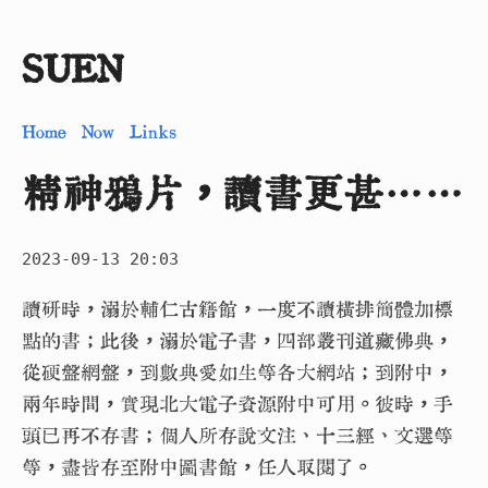
SUEN
Home
Now
Links
精神鴉片，讀書更甚……
2023-09-13 20:03
讀研時，溺於輔仁古籍館，一度不讀橫排簡體加標
點的書；此後，溺於電子書，四部叢刊道藏佛典，
從硬盤網盤，到數典愛如生等各大網站；到附中，
兩年時間，實現北大電子資源附中可用。彼時，手
頭已再不存書；個人所存說文注、十三經、文選等
等，盡皆存至附中圖書館，任人取閱了。