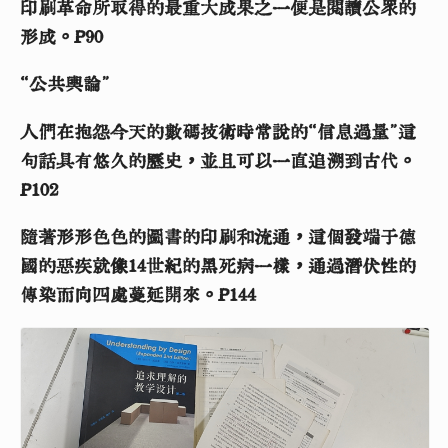
印刷革命所取得的最重大成果之一便是閱讀公眾的
形成。P90
“公共輿論”
人們在抱怨今天的數碼技術時常說的“信息過量”這
句話具有悠久的歷史，並且可以一直追溯到古代。
P102
隨著形形色色的圖書的印刷和流通，這個發端于德
國的惡疾就像14世紀的黑死病一樣，通過潛伏性的
傳染而向四處蔓延開來。P144