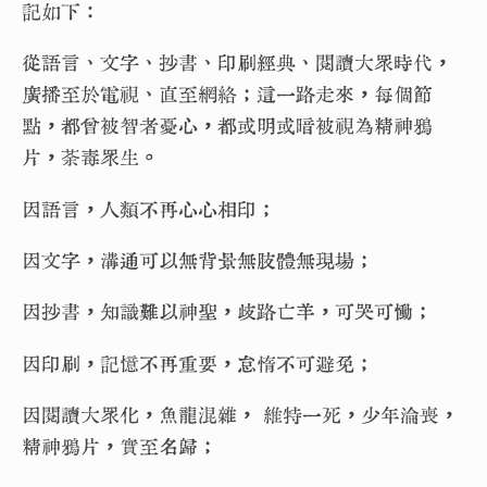
記如下：
從語言、文字、抄書、印刷經典、閱讀大眾時代，
廣播至於電視、直至網絡；這一路走來，每個節
點，都曾被智者憂心，都或明或暗被視為精神鴉
片，荼毒眾生。
因語言，人類不再心心相印；
因文字，溝通可以無背景無肢體無現場；
因抄書，知識難以神聖，歧路亡羊，可哭可慟；
因印刷，記憶不再重要，怠惰不可避免；
因閱讀大眾化，魚龍混雜， 維特一死，少年淪喪，
精神鴉片，實至名歸；