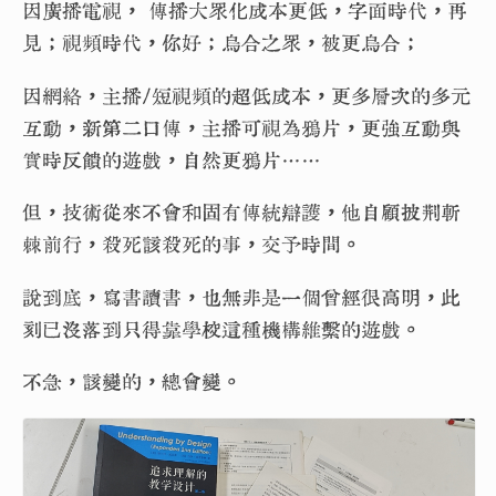
因廣播電視， 傳播大眾化成本更低，字面時代，再
見；視頻時代，你好；烏合之眾，被更烏合；
因網絡，主播/短視頻的超低成本，更多層次的多元
互動，新第二口傳，主播可視為鴉片，更強互動與
實時反饋的遊戲，自然更鴉片……
但，技術從來不會和固有傳統辯護，他自顧披荊斬
棘前行，殺死該殺死的事，交予時間。
說到底，寫書讀書，也無非是一個曾經很高明，此
刻已沒落到只得靠學校這種機構維繫的遊戲。
不急，該變的，總會變。