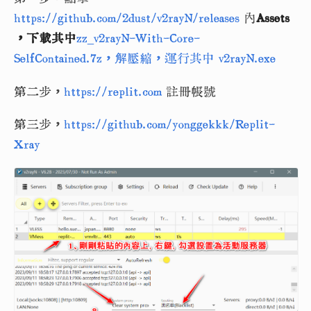
https://github.com/2dust/v2rayN/releases
內
Assets
，下載其中
zz_v2rayN-With-Core-
SelfContained.7z，解壓縮，運行其中 v2rayN.exe
第二步，
https://replit.com
註冊帳號
第三步，
https://github.com/yonggekkk/Replit-
Xray