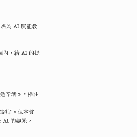
為 AI 賦能教
內，給 AI 的提
楼送辛渐》，標註
扣題了。但本質
AI 的觀眾。