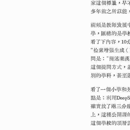
家這個標籤，早
多年前之所以能
視頻是教师发展中
學，匯總的是學
看了下內容，10
“检索增强生成（
問是：”簡述秦
這個提問方式，基
別的學科，甚至
看了一個小學和另
點是：利用Deep
確實放了兩三分鐘
上，這種公開課的
這個學校的頂層