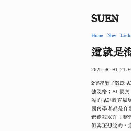
SUEN
Home
Now
Link
這就是
2025-06-01 21:0
2倍速看了海淀 
強及格；AI 視
尖的 AI+教育
國內學者都是自
都能被攻訐；整
但真正想說的，