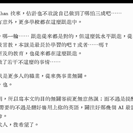
Amin Khan 找來，估計也不敢說自己做到了哪怕三成吧⋯⋯
有意外，更多學校都在這麼跟進中。
，哪一輪⋯⋯ 跟進從來都是對的，但這麼低水平跟進，從
教言教，本該是最長於學習的吧？或者⋯⋯嗎？
所及的教育，也從來都在這麼跟進。
做了若干不這麼的事情⋯⋯
只是更多人的職業，從來與事業無關。
，也。
到，所以寫本文的目的無關審視更無意熱諷；而不過是提
你需要的不過是翻好牆用上你的英語，關注好那幾個 AI 
命。
代人，沒希望了。