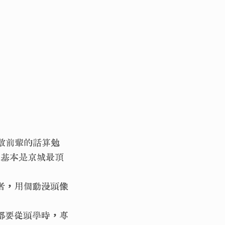
尊敬前輩的話算勉
；這基本是京城最頂
者，用個動漫頭像
都要從頭學時，專