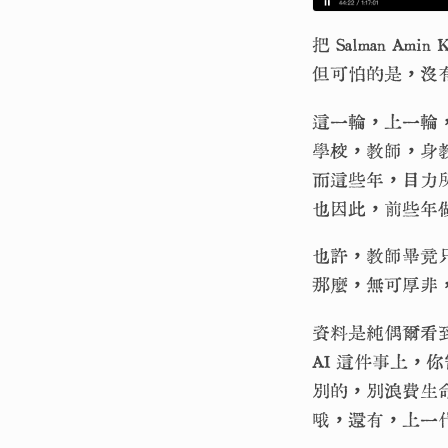
把 Salman 
但可怕的是，沒
這一輪，上一輪
學校，教師，身
而這些年，目力
也因此，前些年
也許，教師畢竟
那麼，無可厚非
資料是純偶爾看
AI 這件事上，
別的，別浪費生
哦，還有，上一