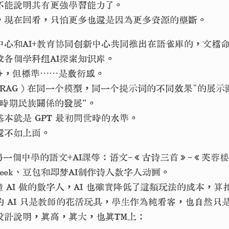
不能說明其有更強學習能力了。
，現在回看，只怕更多也還是因為更多資源的壟斷。
心和AI+教育协同创新中心共同推出在語雀庫的，文檔命名
校各個学科组AI探索知识库。
分，但標準⋯⋯是敷衍感。
RAG）在同一个模型，同一个提示词的不同效果”的展示圖
漢時期民族關係的發展“。
本就是 GPT 最初問世時的水準。
還不如上面。
一個中學的語文+AI課等：语文-《古诗三首》-《芙蓉
Seek、豆包和即梦AI制作诗人数字人动画。
 AI 做的數字人，AI 也確實降低了這類玩法的成本，算
 AI 只是教師的花活玩具，學生作為純看客，也自然只是 
設計說明，真高，真大，也真TM上：