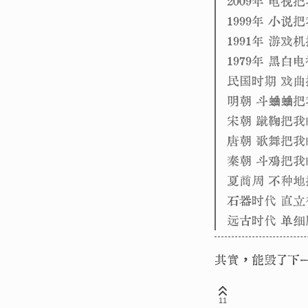
2009年 电
1999年 小
1991年 游
1979年 黑
民国时期 戏
明朝 斗蛐蛐
宋朝 蹴鞠把
唐朝 歌舞把
秦朝 斗鸡把
夏商周 不种
石器时代 直
远古时代 单
其實，能毁了下
11