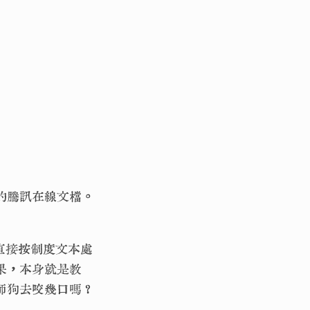
的騰訊在線文檔。
直接按制度文本處
果，本身就是教
師狗去咬幾口嗎？