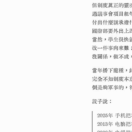
但制度真正的靈
過議事會項目組
付出什麼該承擔
國際部要外出上
當然，學生很快
改一件事向來難
沒關係，做不成
當年播下龍種，
完全不知制度本
倒是夠軍事的，
段子說：
2025年 手
2013年 电