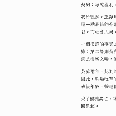
契約；尋隙獲利
我所理解，王錚
這一點最終的分
智，而社會大局
一個弔詭的事實
練；第二層則是
就是樓空之時，
茶涼兩年，此刻
因此，整場改革
班級年級，按這
失了靈魂真意，
回黑箱。