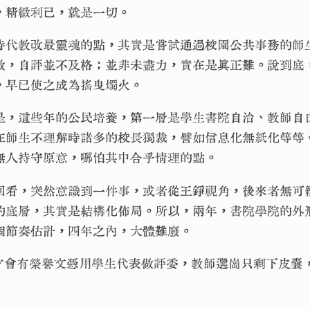
，精緻利己，就是一切。
時代教改最靈魂的點，其實是嘗試通過校園公共事務的師
數，自評並不及格；並非未盡力，實在是真正難。說到底
，早已使之成為搖曳燭火。
是，這些年的公民培養，第一層是學生書院自治、教師自
在師生不理解時諸多的校長獨裁，譬如信息化無紙化等等
無人持守原意，哪怕其中合乎情理的點。
回看，突然意識到一件事，或者從王錚視角，後來者無可
的底層，其實是結構化佈局。所以，兩年，書院學院的外
個節奏估計，四年之內，大體難廢。
才會有榮譽文憑用學生代表做評委，教師選崗只剩下皮囊