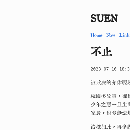
SUEN
Home
Now
Link
不止
2023-07-10 18:3
被欺凌的介休視
校園多故事，卻
少年之惡一旦生
家長，也多無法
治校如此，再多