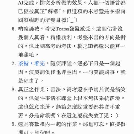
AI完成，撰文分析做的效果。人類一切語言都
已經被真正“解構”，但這項的本意還是在指向
國際視野的培養目標(^_^)
吶喊邊城。看完Teams發發感受。這個估計沒
幾個人真看，稍嫌功利，考整本書的方向是對
的，但此刻高考的考法，較之IB都還只能算一
地雞毛。
茶館，看完
，隨便評議。選必下只是一個起
因，演與詞俱佳也非主因，一句莫談國事，就
是理由了。
真正之作業：書法。高考還在手寫其實是搞笑
的，但這件事情在課堂上根本無法系統落地，
這也就意味著，無論怎麼說重要都其實不重
要。分是命根嗎？在這怎麼就失效了呢：）
還是喜歡組內一起的作業，那也可以，直接做
即可。如留吧。