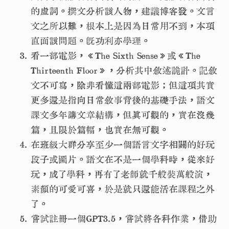
的虛詞。撰文分析該人物，建議博客發。文言
文之所以難，根本上是因為日常用不到，本項
直面該問題。既功利亦學理。
看一部電影，《The Sixth Sense》或《The
Thirteenth Floor》，分析其中敘述詭計。記敘
文不可寫，除非看懂這兩部電影；但這項其實
更多還是指向日常敘事背後的基礎手法，語文
課文多年講文章結構，但真可觀的，實在沒幾
篇，且限於篇幅，也實在無可觀。
在班級大群分享至少一個語言文字相關的好玩
段子或圖片。語文在不是一個學科時，從來好
玩，成了學科，再有了老師就千般裝萬般演，
素顏的可愛可喜，於是就只還能活在課程之外
了。
嘗試註冊一個GPT3.5，嘗試將各科作業，借助