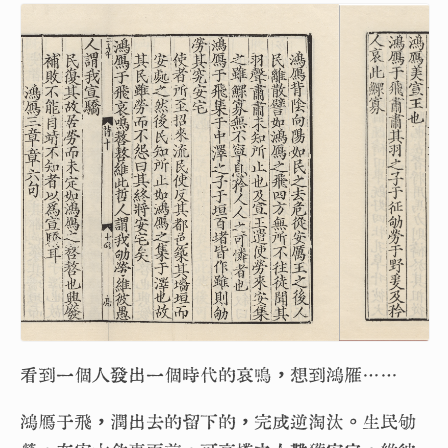
看到一個人發出一個時代的哀鳴，想到鴻雁……
鴻鴈于飛，潤出去的留下的，完成逆淘汰。生民劬