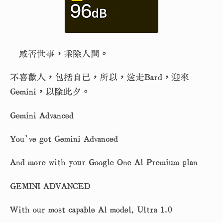
臧否世事，乘除人間。
不喜歡人，包括自己，所以，送走Bard，迎來
Gemini，以除此夕。
Gemini Advanced
You’ve got Gemini Advanced
And more with your Google One Al Premium plan
GEMINI ADVANCED
With our most capable Al model, Ultra 1.0