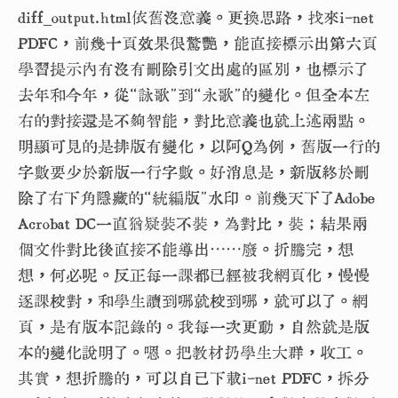
diff_output.html依舊沒意義。更換思路，找來i-net
PDFC，前幾十頁效果很驚艷，能直接標示出第六頁
學習提示內有沒有刪除引文出處的區別，也標示了
去年和今年，從“詠歌”到“永歌”的變化。但全本左
右的對接還是不夠智能，對比意義也就上述兩點。
明顯可見的是排版有變化，以阿Q為例，舊版一行的
字數要少於新版一行字數。好消息是，新版終於刪
除了右下角隱藏的“統編版”水印。前幾天下了Adobe
Acrobat DC一直猶疑裝不裝，為對比，裝；結果兩
個文件對比後直接不能導出⋯⋯廢。折騰完，想
想，何必呢。反正每一課都已經被我網頁化，慢慢
逐課校對，和學生讀到哪就校到哪，就可以了。網
頁，是有版本記錄的。我每一次更動，自然就是版
本的變化說明了。嗯。把教材扔學生大群，收工。
其實，想折騰的，可以自己下載i-net PDFC，拆分