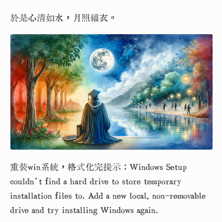
於是心清如水，月照緇衣。
重裝win系統，格式化完提示：Windows Setup
couldn’t find a hard drive to store temporary
installation files to. Add a new local, non-removable
drive and try installing Windows again.