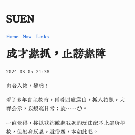
SUEN
Home
Now
Links
成才靠抓，止謗靠障
2024-03-05 21:38
由奢入儉，難吶！
看了多年自主教育，再看四處巡山，抓人拍照，大
群公示，以規範日常；就⋯⋯😶。
一直覺得，你抓我逃敵進我退的玩法配不上這所學
校，但躬身反思，這俗塵，本如此吧。