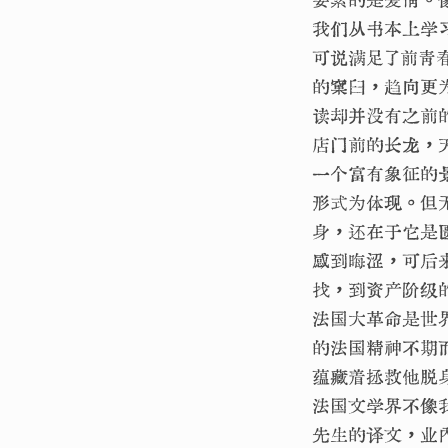
我们从书本上学
可说满足了前青
的窠臼，趋向更
读却并没有之前
店门前的长龙，
一个富有象征的
形式为体现。但
身，还在于它是
感到晦涩，可后
找，到资产阶级
法国大革命是世
的法国精神不期
蕴藏着拯救他脱
法国文学界不像
先生的译文，业