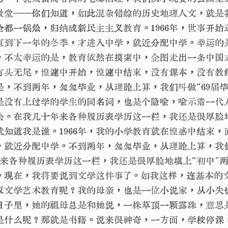
教堂——你们知道，如此混杂错综的历史地理人文，就是
全都一锅烩，归纳成新民主主义教育。1966年，世事开始
直到下一年的冬季，才进入中学，就近分配中学。幸运的
，不太幸运的是，教育依然在摸索中，企图走出一条中国
有头无尾，惶遽中开始，惶遽中结束，没有课本，没有教
是，不到两年，匆匆毕业，从理论上算，我们叫做“69届毕
是没有上过学的学生的同名词，也是个隐喻，喻示着一代
会。在我几十年来各种履历表学历这一栏，我还是很厚脸地
就知道我是谁。1966年，我的小学教育就在惶惑中结束，
，就近分配中学。不到两年，匆匆毕业，从理论上算，我们
年来各种履历表学历这一栏，我还是很厚脸地填上“初中”
。现在，我将要说到文学这件事了。如我这样，连基本的
取文学艺术教育呢？我的母亲，也是一位小说家，从小失
日子里，她的祖母总是和她说，一株草顶一颗露珠，意思
”是什么呢？那就是书籍。说来很神奇，一方面，学校停课