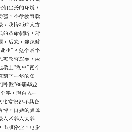
我们生长的环境，
动荡，小学教育就
是，我恰巧进入方
式的革命新路，所
纲，后来，连课时
业生”。这个名字
人被教育放弃，两
填上“初中”两个
直到下一年的冬
叫做“69届毕业
两个字，明白人一
文化常识都不具备
怙恃，由她的祖母
是人不养人天养
，出版停业，电影