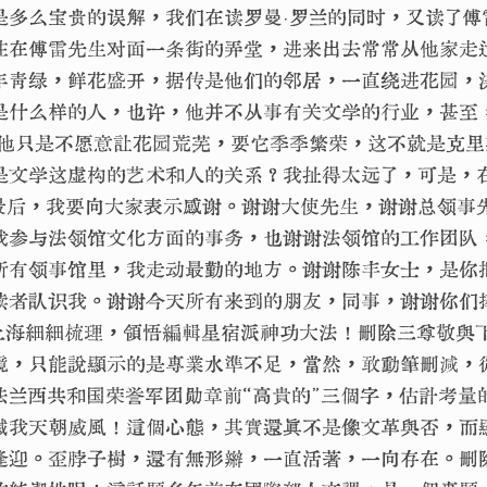
是多么宝贵的误解，我们在读罗曼·罗兰的同时，又读了傅
住在傅雷先生对面一条街的弄堂，进来出去常常从他家走
年青绿，鲜花盛开，据传是他们的邻居，一直绕进花园，
是什么样的人，也许，他并不从事有关文学的行业，甚至
，他只是不愿意让花园荒芜，要它季季繁荣，这不就是克
是文学这虚构的艺术和人的关系？我扯得太远了，可是，
最后，我要向大家表示感谢。谢谢大使先生，谢谢总领事
我参与法领馆文化方面的事务，也谢谢法领馆的工作团队
所有领事馆里，我走动最勤的地方。谢谢陈丰女士，是你
读者认识我。谢谢今天所有来到的朋友，同事，谢谢你们
0日 上海細細梳理，領悟編輯星宿派神功大法！刪除三尊敬
境，只能說顯示的是專業水準不足，當然，敢動筆刪減，
法兰西共和国荣誉军团勋章前“高貴的”三個字，估計考量
滅我天朝威風！這個心態，其實還真不是像文革與否，而
逢迎。歪脖子樹，還有無形辮，一直活著，一向存在。刪除