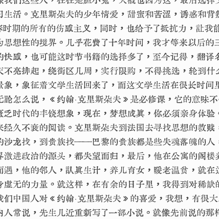
习生活。克里斯朵夫的少年情爱，甜蜜和苦涩，诱惑和背
春时期的所有的伤感主义，同时，也给予了抵抗力，让我
为思想性的境界。几乎花费了十年时间，我才等来以后的
的快感，也可能这时节书籍的选择多了，至今记得，翻译
天不亮排起，绕街区几周，实行限购，不得挑选，轮到什
景象，象征着文学生活回来了，而这文学生活在很长时间
无论怎么说，《约翰·克里斯朵夫》是必修课，它的意味
匮乏时代的丰饶想象，现在，梦想成真，你必须亲身体验。
来经久不衰的阅读。克里斯朵夫到法国去寻找思想的救赎
的沙龙找，到贵族找——巴黎的贵族都是些失魂落魄的人
界激进政治的源头，都失望而归，最后，他在公寓的阁楼
而遇，他的邻人，认真生计，养儿育女，暖老温贫，就在
身虚无的力量。就这样，在有余的日子里，我得到对稀缺
我们中国人对《约翰·克里斯朵夫》的喜爱，我想，有很
内人常说，先生几近重新写了一部小说。就像先前说的那