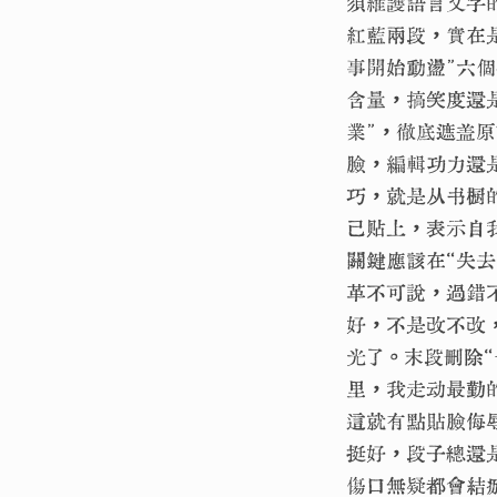
須維護語言文字
紅藍兩段，實在
事開始動盪”六
含量，搞笑度還
業”，徹底遮盖
臉，編輯功力還
巧，就是从书橱
己贴上，表示自
關鍵應該在“失去
革不可說，過錯
好，不是改不改
光了。末段刪除
里，我走动最勤
這就有點貼臉侮
挺好，段子總還
傷口無疑都會結