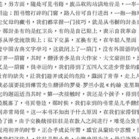
芜，另方面，随处可见书籍。废品收购站满地皆是，一车
用途；图书馆打碎的门窗，路人皆可自行进出，一抱一抱
走父母的藏书，我们都掌握一门技巧，就是从书橱的封条
，那封条有的是红卫兵，有的是自己贴上，表示自我革命
再从弄堂流散街上；私下交易，互换有无，在年轻人里面
过中国古典文字学习，这就闭上了一扇门，没有外国语的
打开一扇窗，其时，翻译者多是由大作家、大文豪担任，
又是一扇窗，很幸运的，我们得到了五四人文进步背景的
教育的缺失，让我们避开成长的危险，滋润了青春，走上
我必须要提到傅雷先生翻译的罗曼·罗兰小说《约翰·克里
它的邂逅适当其时。第一次接触时，我还是个孩子，得到
经脱落了，书页卷边，那时候，我们拿到的书常是几乎翻
间非常局促。这一本书不知出于什么原因，在我们家滞留
给了谁，由于交换续接往往是在数人之间进行，难免会发
混沌初开的时节，正合乎成长所需，感官从蒙昧中苏醒，
像我们这些人，往往是胆小鬼，大概也因为这，最后选择