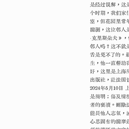
是经过误解，这
个时期，我们家
空，但花园里常
揣测，这位邻人
·克里斯朵夫》
邻人吗？这不就
舌是免不了的。
生，他一直帮助
好，这里是上海
出版社，让法国
2024年5月1
是簡明；傷及情
者的褻瀆。刪除
能長他人志氣，
心思固有的揣摩