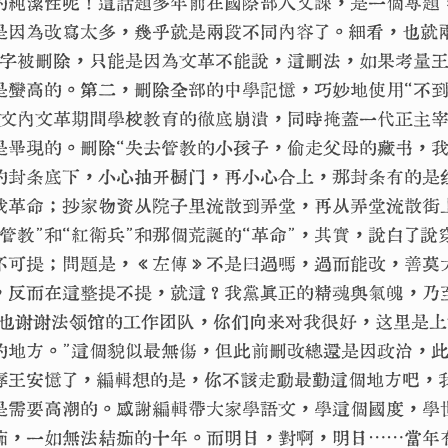
的純潔性呢！這話題多年前在國際部人文課，是一個專題
是因為改寫太多，幾乎就是兩段不同內容了。細看，也就
個字被刪除，只能是因為文革不能說，這刪法，如果考量
是蠻高的。第二，刪除全部的中學記憶，巧妙地使用“不
原文內文革期間學校教育的徹底崩潰，同時掩蓋一代正主
是畢現的。刪除“失去管教的小孩子，偷走父母的藏书，
的封条底下，小心抽开橱门，再小心合上，那封条有的是
我革命；抄家物资从院子里流散到弄堂，再从弄堂流散街
管教”和“紅衛兵”和那個荒誕的“革命”，其實，說白了說
不可提；問題是，《左傳》不是曰過嗎，過而能改，善莫
，反而在這整提不提，就這？我黨真正的精魂與氣魄，乃
“也谢谢法领馆的工作团队，你们向来对我很好，这里是
的地方。”這個貌似最無傷，但此前刪改總還是因政治，
辱王安憶了，編輯想的是，你不該走動最勤這個地方吧，
是需要高潮的。感謝編輯帶大家學語文，學這個國度，學
痂，一如無法結痂的十年。而明日，對啊，明日⋯⋯當年有