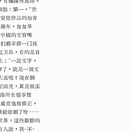
，有機緣再展開。
兩點：第一，“世
王安憶作品的知青
到兩年，匆匆畢
宰中國的文盲嘴
我们都掌握一门技
红卫兵，有的是自
上；”一段文字，
穿了，就是一個文
大焉嗎？現在倒
至面皮，真是被丟
上海所有领事馆
此處竟也被修正，
我給妳刪了哈⋯⋯
世界。這些新鮮的
人說，我-不-