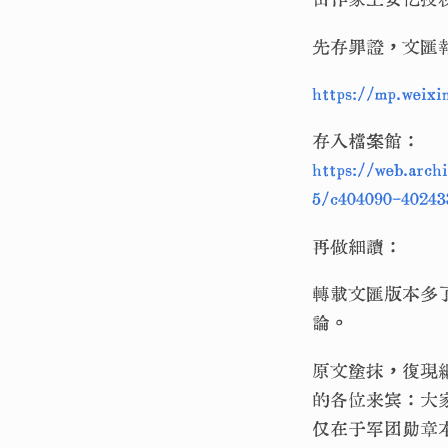
先存罪證，文匯
https://mp.wei
存入檔案館：
https://web.arch
5/c404090-40243
再做細讀：
轉載文匯版本多
論。
原文塗抹，復現
的各位来宾：大
仅在于军团勋章