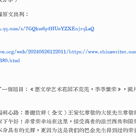
報原文出列：
xin.qq.com/s/7GQkm6p4HUeYZXEnjrqLaQ
ive.org/web/20240526122011/https://www.chinawriter.co
380.html
了一個題目：《愿文学艺术花园不荒芜，季季繁荣》，圖
編輯心路：答谢致辞（全文）王安忆尊敬的大使先生尊敬
家下午好！非常荣幸站在这里，接受高贵的法兰西共和国
本身具有的光辉，更因为这是我们的巴金先生得到过的荣