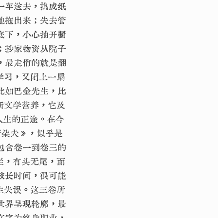
一车送去，捣成纸
地拖出来；失去管
底下，小心抽开橱
；抄家物资从院子
，最走俏的就是翻
学习，又闭上一扇
比如巴金先生，比
新文学营养，它及
人生的正途。在今
斯朵夫》，似乎是
包含卷一到卷三的
烂，有头无尾，而
较长时间，很可能
生失误。这三卷所
世界呈现轮廓，最
文字为终身职业，