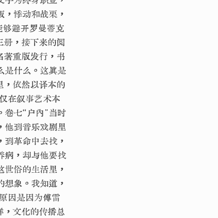
叛，悸动和战栗，
能够避开罗曼蒂克
三册，接下来的阅
名著重版发行，书
么是什么。这真是
里，依然以译本的
不仅在叙事艺术本
卷七“户内”当时
，他到音乐戏剧里
，到革命中去找，
养病，却与他要找
这世俗的生活里，
的想象。我知道，
大原因是因为傅雷
样，文化的传播总