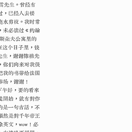
雷先生。曾经有
过，已经人去楼
浇水剪枝。我时常
，未必读过《约翰
里斯朵夫公寓里的
在这个日子里，饶
先生，谢谢陈楠先
，你们向来对我很
把我的书带给法国
捧场，谢谢！
與下午好，要的看來
從開始，就有對作
的是一句古話，不
顯然是對千年帝王
英文，wow！必