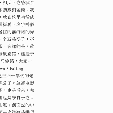
，相反，它给我自
不禁感到羞惭。我
，就在这里生活成
国树种，名字叫做
居住的淮海路的弄
一个石头亭子，亭
影，有趣的是，就
海展览馆，建造于
，马铃铛，大家一
Falling
部上世纪三四十年代的老
识分子，这部电影
子，也是后来，知
剧也是来自于它；
住宅；前面说的中
那一座洋葱头拱顶