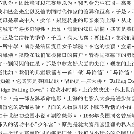
不认为，因此就可以狂妄地以为，和巴金先生在同一高度
我和巴金先生以及他的同时代作家的差异和距离，于是，
年，父母是军旅中人，次年，跟随转业的母亲来到上海，从此
这城市有许多奇特性，比如，满街的法国梧桐，其实是英
在，正是它结籽的季节，于是，满天飞絮；再比如，在我们
一所中学，前身是法国震旦女子学院，在它的楼顶，立着
的雕像，夜晚在我们家楼梯口的窗户，看得见夜幕下的剪
有一颗闪闪的红星，那是中苏友好大厦的尖顶，现在的上
还比如，我们的儿童歌谣有一首叫做“马铃铛”，“马铃铛
道，它其实是英国民歌，唱的是一座大桥，“Falling Down，
n Bridge Falling Down”；在我小时候，上海放映过一
声》，是一部左翼革命电影，上海的电影人大多是进步知
侧重它的恐怖悬疑，里面的人物被用来吓唬不听话的小孩
二十世纪初法国小说《剧院魅影》，1986年英国同名音乐
锋队的活动中心“少年宫”，原先是犹太富商嘉道理的私人
另一个犹太富商哈同的宅邸旧址；我们从小玩耍的公园里