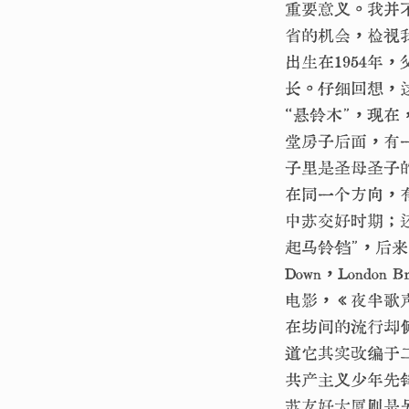
重要意义。我并
省的机会，检视
出生在1954
长。仔细回想，
“悬铃木”，现
堂房子后面，有
子里是圣母圣子
在同一个方向，
中苏交好时期；
起马铃铛”，后来知
Down，Londo
电影，《夜半歌
在坊间的流行却
道它其实改编于
共产主义少年先
苏友好大厦则是