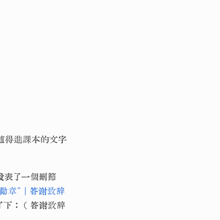
值得進課本的文字
發表了一個刪節
章” | 答谢致辞
了下：（答谢致辞