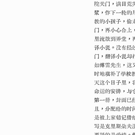
院关门，满目荒
浆，作下一轮的
教的小孩子，偷
门，再小心合上
里流散到弄堂，
译小说。没有经
门，翻译小说却
如傅雷先生，这
时地填补了学校
天这个日子里，
命运的安排，与
第一册，封面已
且，分配给的时
是被上家错记借
写是克里斯朵夫
要紧的是爱情。