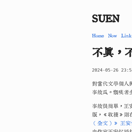
SUEN
Home
Now
Link
不真，
2024-05-26 23:5
對當代文學個人
事故瓜。慨嘆者
事故很簡單，王
版，《收穫》則
（全文）》 王安忆 收
由作家王安忆授