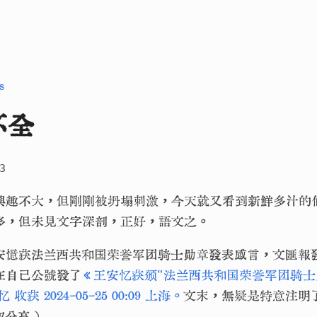
s
不全
3
興趣不大，但剛剛被坍塌刺激，今天就又看到新鮮多汁的
多，但未見文字深剖，正好，語文之。
安憶获法兰西共和国荣誉军团骑士勋章發表感言，文匯報
在自己公號發了
《王安忆获颁“法兰西共和国荣誉军团骑士勋
获 2024-05-25 00:09 上海。
文末，無疑是特意注明
权分享）