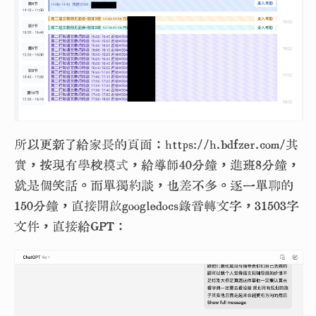
所以更新了給家長的頁面：https://h.bdfzer.com/其
實，按現有學校模式，給導師40分鐘，進班8分鐘，
就是個笑話。而單獨約談，也差不多。逐一單聊的
150分鐘，直接開啟googledocs錄音轉文字，31503字
文件，直接給GPT：