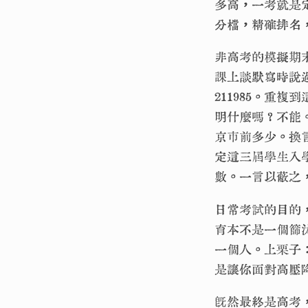
多高，一考就是
分檔，精確排名
非高考的模擬期
課上談默寫時說過
211985。重
明什麼嗎？不能
京市前多少。換
定這三屆學生入
數。一言以蔽之
日常考試的目的
育本不是一個篩
一個人。上栗子
是讓你面對高壓
既然最終是高考