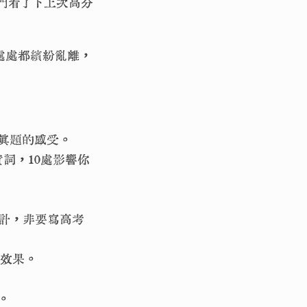
門看了下上次高分
處處都繽紛亂離，
談對真題的感受。
詞，10處影響你
中敘述詭計，非要寫高考
的效果。
。