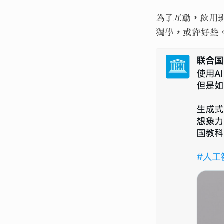
為了互動，啟用班
獨學，或許好些