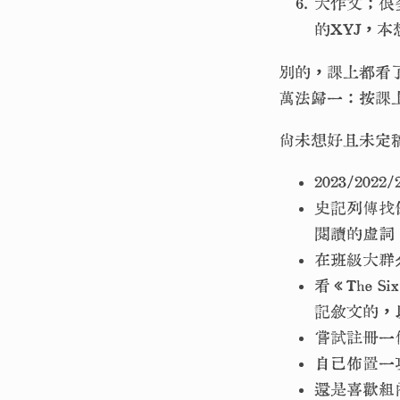
大作文；很
的XYJ，
別的，課上都看
萬法歸一：按課
尚未想好且未定
2023/2
史記列傳找
閱讀的虛詞
在班級大群
看《The Si
記敘文的，
嘗試註冊一
自己佈置一
還是喜歡組