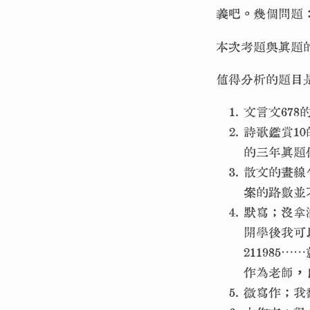
義吧。幾個問題
本次考題與真題的
值得分析的題目
文言文67
詩歌鑑賞1
的三年真題
散文的畫線
案的路數並
默寫；沒拿
開學後我可
21198
作為老師，
微寫作；我