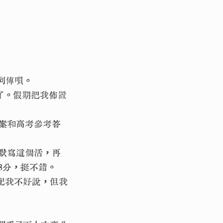
列傳唄。
了。假期把我佈置
案和高考參考答
默寫這個活，再
8分，挺不錯。
不配我不好說，但我