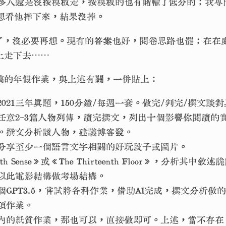
多人還是沒按模板走，按模板的也有賭輸了低分的；我專
本想看他摔下來，結果沒摔。
了，沒必要再想。現有的答案也好，閱卷思路也罷；在在
上走下去⋯⋯
稿的年假作業，與上述有關，一併貼上：
022/2021三年真題，150分鐘/每週一套。做完/判完/撰文
任意2-3篇人物列傳，讀完撰文，列出十個影響你閱讀的實
。撰文分析該人物，建議博客發。
分享至少一個語言文字相關的好玩段子或圖片。
xth Sense》或《The Thirteenth Floor》，分析其
以此電影結構做考場結構。
個GPT3.5，嘗試將各科作業，借助AI完成，撰文分析做
項作業。
內的紙質作業，那也可以，直接做即可。上述，當不存在