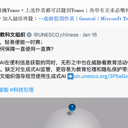
機Teams，上述作業都可以發到Teams；共學有友未必
。加入鏈接再發：
一起做假期作業 | General | Microsoft Te