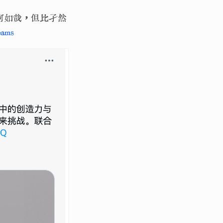
樂何如哉，但比孑然
ams