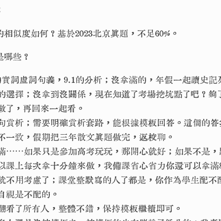
：
相似度如何？基於2023北京真題，不足60%。
是哪些？
8的實詞虛詞句義，9.1的分析；沒拿滿的，年假一起讀史記
0的選擇；沒拿到沒關係，現在知道了考場挖坑點了吧？夠
做了，再回來一起看。
句賞析；需要明確賞析套路，能根據模板回答。這個的答
不一致，假期把三年散文真題做完，返校聊。
滿⋯⋯如果只是參加高考玩玩，那開心就好；如果不是，
以課上每次拿十分鐘來做，我備課省心省力你還可以拿滿
5⋯⋯就不用考慮了；課堂整默寫的人了都是，你作為學生配
自視是不配的。
翻看了所有人，整體不錯，保持模板繼續即可。