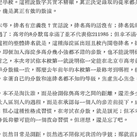
定學校。這裡說數字其實不精確，真正決定錄取的從來都
，纔是真正有效的數據。
末等，排名有意義沒？實話說，排名高的話沒有；排名低
了：高考的8分默寫拿滿了並不代表你211985；但拿不
複到這裡的整體排名就是，這種海淀區出題且校內閱卷排名
。即便加入海淀多高分幾小強都不錯的參數，也不能說明
言之，本次考試你本校第一就說明你一定能在北京市高考
學分數線一致，那麼去年前年的本校第一最終考到哪裡，
，拿著自己的分數和連排名都不知的等級，焦慮焦心焦急
，本不是淘汰誰，而是檢測你與高考之間的距離，還差多
汰人區別人的過程，而是在承認每一個人的參差前提下，
：粗心這種性格或習慣，在考試在分數，就是該死；但不
降低抑鬱可能的一個救命習慣。但理想，還是忘了吧。
，既然日常是測距，既然逃不開你死我活的爭競；那就直