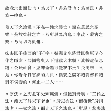
故我之出而仕也，為天下，非為君也；為萬民，非
為一姓也。
蓋天下之治亂，不在一姓之興亡，而在萬民之憂
樂。是故桀紂之亡，乃所以為治也：秦政、蒙古之
興，乃所以為亂也；
抹去臣子後面的“子”字，梨洲先生將君臣復原至合
作之師友，共同拖曳天下這截大木頭，真按這個思
路，公民社會，並非全無可能在本土生長出來。只
是，你看今日官媒的大員，僕妾之姿不絕對都算絕
對不僕妾的，何止一二人⋯⋯
《原法》之刃並不光輝燦爛，但絕對封喉。“三代之
法，藏天下於天下者也“，所以有法。而後世“所謂
法者，一家之法，而非天下之法也。”所以，黨與法