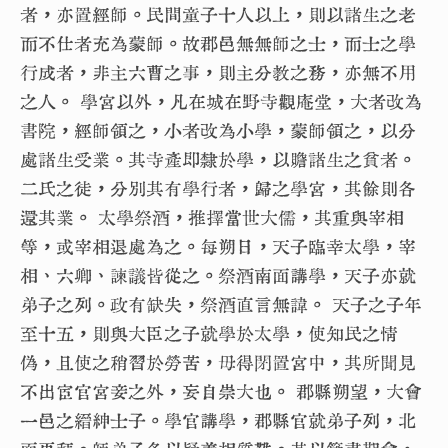
者，亦置經師。民間童子十人以上，則以諸生之老
而不仕者充為蒙師。故郡邑無無師之士，而士之學
行成者，非主六曹之事，則主分教之務，亦無不用
之人。 學宮以外，凡在城在野寺觀庵堂，大者改為
書院，經師領之，小者改為小學，蒙師領之，以分
處諸生受業。其寺產即隸於學，以贍諸生之貧者。
二氏之徒，分別其有學行者，歸之學宮，其餘則各
還其業。 太學祭酒，推擇當世大儒，其重與宰相
等，或宰相退處為之。每朔日，天子臨幸太學，宰
相、六卿、諫議皆從之。祭酒南面講學，天子亦就
弟子之列。政有缺失，祭酒直言無諱。 天子之子年
至十五，則與大臣之子就學於太學，使知民之情
偽，且使之稍習於勞苦，毋得閉置宮中，其所聞見
不出宦官宮妾之外，妄自崇大也。 郡縣朔望，大會
一邑之縉紳士子。學官講學，郡縣官就弟子列，北