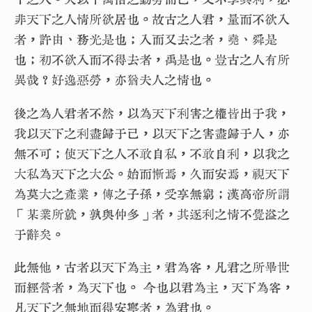
非天下之人情所欲居也。故古之人君，量而不欲入
者，許由、務光是也；入而又去之者，堯、舜是
也；初不欲入而不得去者，禹是也。豈古之人有所
異哉？好逸惡勞，亦猶夫人之情也。
後之為人君者不然，以為天下利害之權皆出于我，
我以天下之利盡歸于己，以天下之害盡歸于人，亦
無不可；使天下之人不敢自私，不敢自利，以我之
大私為天下之大公。始而慚焉，久而安焉，視天下
為莫大之產業，傳之子孫，受享無窮；漢高帝所謂
「某業所就，孰與仲多」者，其逐利之情不覺溢之
于辭矣。
此無他，古者以天下為主，君為客，凡君之所畢世
而經營者，為天下也。 今也以君為主，天下為客，
凡天下之無地而得安寧者，為君也。