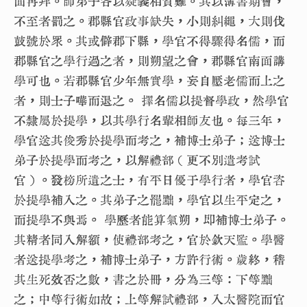
面再拜。師弟子各以疑義相質難。其以簿書期會，
不至者罰之。郡縣官政事缺失，小則糾繩，大則伐
鼓號於眾。其或僻郡下縣，學官不得驟得名儒，而
郡縣官之學行過之者，則朔望之會，郡縣官南面講
學可也。若郡縣官少年無實學，妄自壓老儒而上之
者，則士子嘩而退之。 擇名儒以提督學政，然學官
不隸屬於提學，以其學行名輩相師友也。每三年，
學官送其俊秀於提學而考之，補博士弟子；送博士
弟子於提學而考之，以解禮部（更不別遣考試
官）。發榜所遺之士，有平日優于學行者，學官咨
於提學補入之。其弟子之罷黜，學官以生平定之，
而提學不與焉。 學歷者能算氣朔，即補博士弟子。
其精者同入解額，使禮部考之，官於欽天監。學醫
者送提學考之，補博士弟子，方許行術。歲終，稽
其生死效否之數，書之於冊，分為三等：下等黜
之；中等行術如故；上等解試禮部，入太醫院而官