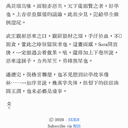
禹長頸鳥喙，面貌亦惡矣，天下從而賢之者，好學
也。上古帝皇顏值的議論，此前少見，記給學生做
例證玩。
武王親射惡來之口，親斫殷紂之頸，手汙於血，不𤃗
而食，當此之時猶猛獸者也。這畫面感，Sora開放
後，一定餵過去看效果。哦，還得加上下卷所說，
惡來這孩子，力角犀兕，勇搏熊犀也。
通讀完，很格言聯璧，也不免想到幼學故事瓊
林⋯⋯一如序言說，幾萬字失傳，但留下的往往珠
圓玉潤，也未必都是壞事。
0
© 2026 ·
SUEN
Subscribe via
RSS