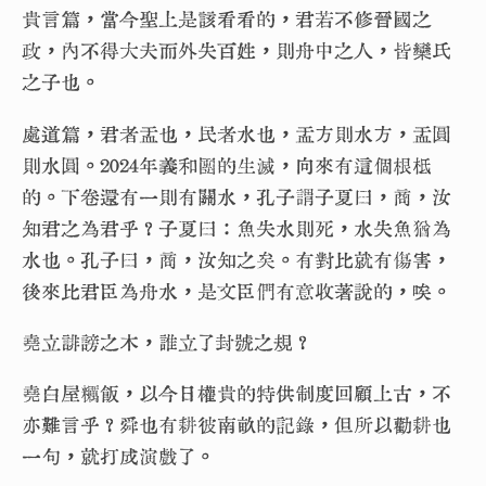
貴言篇，當今聖上是該看看的，君若不修晉國之
政，內不得大夫而外失百姓，則舟中之人，皆欒氏
之子也。
處道篇，君者盂也，民者水也，盂方則水方，盂圓
則水圓。2024年義和團的生滅，向來有這個根柢
的。下卷還有一則有關水，孔子謂子夏曰，商，汝
知君之為君乎？子夏曰：魚失水則死，水失魚猶為
水也。孔子曰，商，汝知之矣。有對比就有傷害，
後來比君臣為舟水，是文臣們有意收著說的，唉。
堯立誹謗之木，誰立了封號之規？
堯白屋糲飯，以今日權貴的特供制度回顧上古，不
亦難言乎？舜也有耕彼南畝的記錄，但所以勸耕也
一句，就打成演戲了。