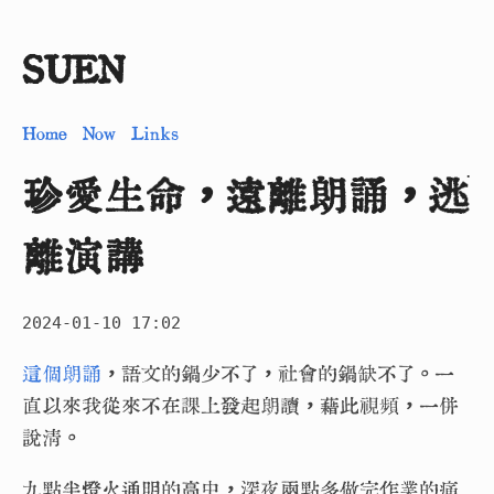
SUEN
Home
Now
Links
珍愛生命，遠離朗誦，逃
離演講
2024-01-10 17:02
這個朗誦
，語文的鍋少不了，社會的鍋缺不了。一
直以來我從來不在課上發起朗讀，藉此視頻，一併
說清。
九點半燈火通明的高中，深夜兩點多做完作業的痛