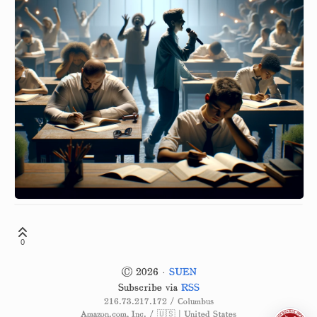
0
© 2026 ·
SUEN
Subscribe via
RSS
216.73.217.172 / Columbus
Amazon.com, Inc. / 🇺🇸 | United States