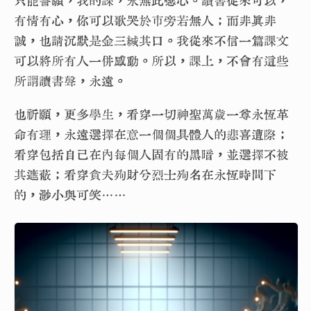
只能誓願，我的課，永無此噁心。讀書從來可以，
有情有心，你可以歌哭於市旁若無人；而非真非
誠，也請沉默是金三緘其口。我從來不信一篇課文
可以將所有人一併感動。所以，課上，不會有這些
所謂讀書聲，永遠。
也祈願，更多學生，看穿一切神聖萬歲一尊永恆革
命有理，永遠選擇在意一個個具體人的悲喜遭際；
看穿包括自己在內每個人固有的黑暗，並選擇不被
其遮蔽；看穿貪夫殉財兮烈士殉名在永恆時間下
的，渺小與可笑……