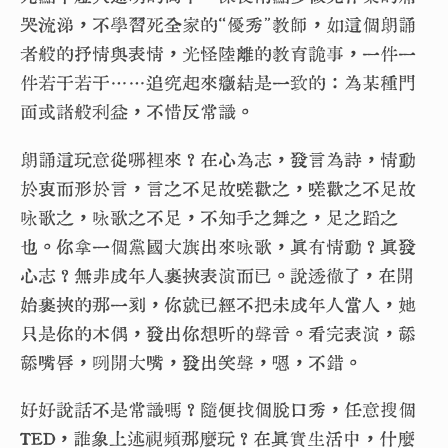
哭流涕，不學習死全家的“優秀”教師，如這個朗誦
者般的抒情與表情，光怪陸離的教育詭事，一件一
件若干若干……追究起來癥結是一致的：為某種門
面或諸般利益，不惜反常識。
朗誦這玩意從哪裡來？在心為志，發言為詩，情動
於衷而形於言，言之不足故嗟歡之，嗟歡之不足故
咏歌之，咏歌之不足，不知手之舞之，足之蹈之
也。你拿一個黨國大旗出來咏歌，真有情動？真發
心志？無非成年人裹挾表演而已。說透徹了，在開
始裹挾的那一刻，你就已經不把未成年人當人，她
只是你的木偶，發出你想听的聲音。看完表演，舔
舔嘴唇，咧開大嘴，發出笑聲，嗯，不錯。
好好說話不是常識嗎？隨便找個脫口秀，任意搜個
TED，誰象上述視頻那麼玩？在真實生活中，什麼