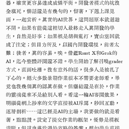
器，確實更容易達成威懾平衡。開發者模式的坑沒
全填死，髒話還是有幾句的，留著，下週上課見
面，一起賞析。真實的AI世界，這問題原本就迴避
不開。如果有能從這裡切入最終走入真開發的學
生，自然是好事；如果衹是胡撕亂打，寶山空回就
成了注定；但目力所及，以國內開發環境，前者太
難；後者，真的容易。唉。借鑑Roast X和Grok的
AI，迄今整體評閱還不錯。學生開始了解召喚grader
方式，直面吐槽。沒有意外的話，很多人是被扎了
下心的。絕大多數暑期作業根本不需要老師看，畢
竟也沒幾個真的認真在做。但癥結還是在於，作業
的靈魂從來不是給別人看。看這一輪AI審閱效果，
明顯從網上抄來的文字直接被AI斥罵，秒回互動，
逐層剖析⋯⋯這已經是AI的主場，我要做的就是看
著，點點讚。設定了提交作業的框架，優勢是模板
清晰，但這也導致過於省略的答案，譬如學生直接