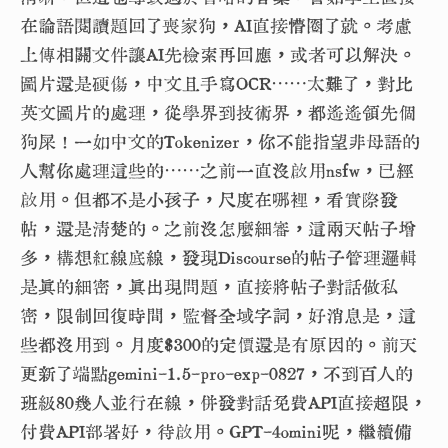
在論語閱讀題回了喪家狗，AI直接懵圈了就。考慮
上傳相關文件讓AI先檢索再回應，或者可以解決。
圖片還是硬傷，中文且手寫OCR⋯⋯太難了，對比
英文圖片的處理，從學界到技術界，都遙遙領先個
狗屎！一如中文的Tokenizer，你不能指望非母語的
人幫你處理這些的⋯⋯之前一直沒啟用nsfw，已經
啟用。但都不是小孩子，尺度在哪裡，看實際發
帖，還是清楚的。之前沒怎麼細審，這兩天帖子增
多，構想紅線底線，發現Discourse的帖子管理邏輯
是真的細密，真出現問題，直接將帖子對話做私
密，限制回復時間，監督全域字詞，好消息是，這
些都沒用到。月度
$300的定價還是有原因的。前天
更新了端點gemini-1.5-pro-exp-0827，不到百人的
班級80幾人並行在線，併發對話免費API直接超限，
付費API部署好，待啟用。GPT-4omini呢，繼續備